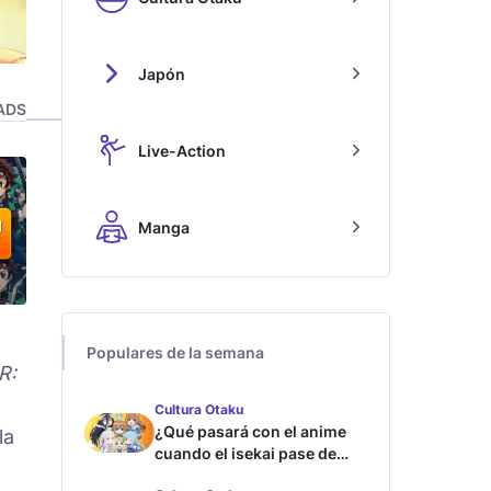
Japón
ADS
Live-Action
Manga
Populares de la semana
R:
Cultura Otaku
¿Qué pasará con el anime
la
cuando el isekai pase de
moda?