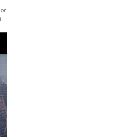
dor
i