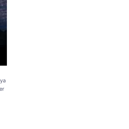
 ya
er