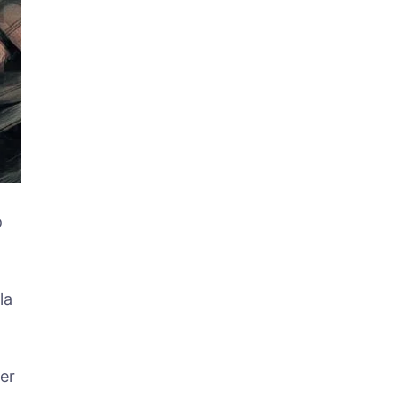
o
la
er