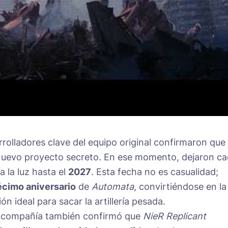
rrolladores clave del equipo original confirmaron que
nuevo proyecto secreto. En ese momento, dejaron ca
a la luz hasta el
2027
. Esta fecha no es casualidad;
écimo aniversario
de
Automata
, convirtiéndose en la
n ideal para sacar la artillería pesada.
a compañía también confirmó que
NieR Replicant