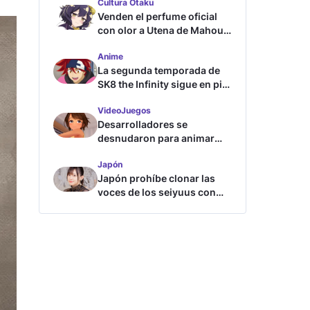
Cultura Otaku
Venden el perfume oficial
con olor a Utena de Mahou
Shoujo ni Akogarete
Anime
La segunda temporada de
SK8 the Infinity sigue en pie
según su directora
VideoJuegos
Desarrolladores se
desnudaron para animar
este juego de waifus
Japón
Japón prohíbe clonar las
voces de los seiyuus con
inteligencia artificial