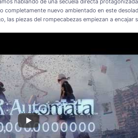
stamos hablando de una secuela directa protagonizada
ego completamente nuevo ambientado en este desola
o, las piezas del rompecabezas empiezan a encajar s