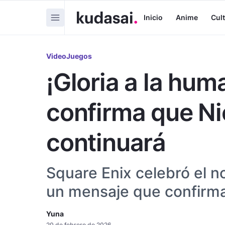
Inicio
Anime
Cul
VideoJuegos
¡Gloria a la hum
confirma que N
continuará
Square Enix celebró el n
un mensaje que confirma
Yuna
20 de febrero de 2026