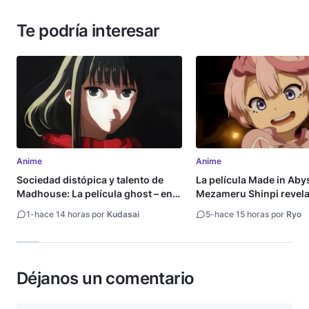
Te podría interesar
Anime
Anime
Sociedad distópica y talento de
La película Made in Aby
Madhouse: La película ghost – end
Mezameru Shinpi revela 
of night revela tráiler
fecha de estreno
1
-
hace 14 horas por
Kudasai
5
-
hace 15 horas por
Ryo
Déjanos un comentario