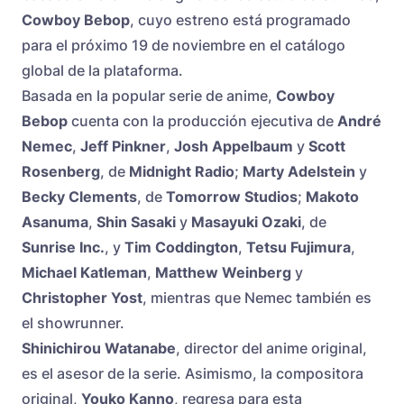
Cowboy Bebop
, cuyo estreno está programado
para el próximo 19 de noviembre en el catálogo
global de la plataforma.
Basada en la popular serie de anime,
Cowboy
Bebop
cuenta con la producción ejecutiva de
André
Nemec
,
Jeff Pinkner
,
Josh Appelbaum
y
Scott
Rosenberg
, de
Midnight Radio
;
Marty Adelstein
y
Becky Clements
, de
Tomorrow Studios
;
Makoto
Asanuma
,
Shin Sasaki
y
Masayuki Ozaki
, de
Sunrise Inc.
, y
Tim Coddington
,
Tetsu Fujimura
,
Michael Katleman
,
Matthew Weinberg
y
Christopher Yost
, mientras que Nemec también es
el showrunner.
Shinichirou Watanabe
, director del anime original,
es el asesor de la serie. Asimismo, la compositora
original,
Youko Kanno
, regresa para esta