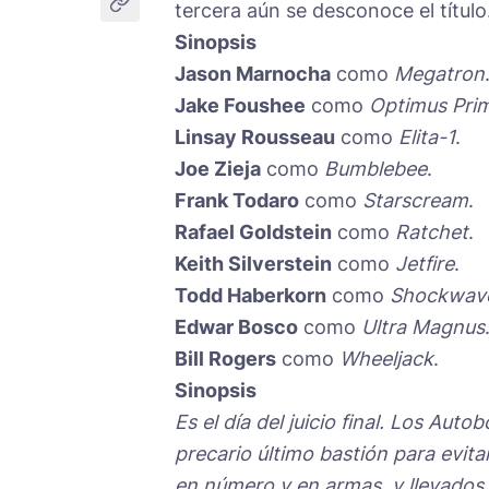
tercera aún se desconoce el título
Sinopsis
Jason Marnocha
como
Megatron
Jake Foushee
como
Optimus Pri
Linsay Rousseau
como
Elita-1
.
Joe Zieja
como
Bumblebee
.
Frank Todaro
como
Starscream
.
Rafael Goldstein
como
Ratchet
.
Keith Silverstein
como
Jetfire
.
Todd Haberkorn
como
Shockwav
Edwar Bosco
como
Ultra Magnus
Bill Rogers
como
Wheeljack
.
Sinopsis
Es el día del juicio final. Los Au
precario último bastión para evit
en número y en armas, y llevados a