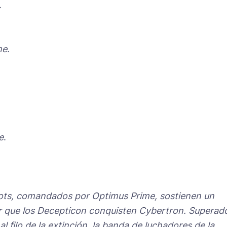
.
.
me
.
e
.
.
tobots, comandados por Optimus Prime, sostienen un
ar que los Decepticon conquisten Cybertron. Superad
l filo de la extinción, la banda de luchadores de la