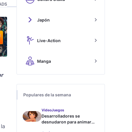
ADS
Japón
Live-Action
Manga
or
Populares de la semana
VideoJuegos
Desarrolladores se
desnudaron para animar
 la
este juego de waifus