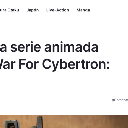
tura Otaku
Japón
Live-Action
Manga
la serie animada
ar For Cybertron:
Comenta
0