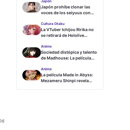
Japón
Japón prohíbe clonar las
voces de los seiyuus con
inteligencia artificial
Cultura Otaku
La VTuber Ichijou Ririka no
se retirará de Hololive
aunque se case
Anime
Sociedad distópica y talento
de Madhouse: La película
ghost – end of night revela
Anime
tráiler
La película Made in Abyss:
Mezameru Shinpi revela
tráiler y fecha de estreno
os