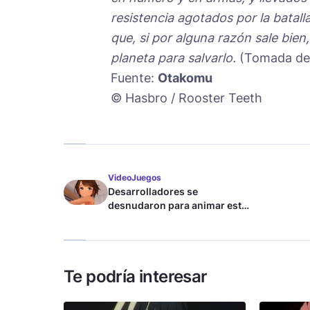
resistencia agotados por la batal
que, si por alguna razón sale bie
planeta para salvarlo.
(Tomada d
Fuente:
Otakomu
© Hasbro / Rooster Teeth
VideoJuegos
Desarrolladores se
desnudaron para animar este
juego de waifus
Te podría interesar