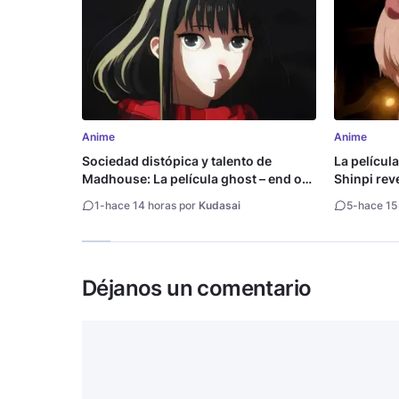
Anime
Anime
Sociedad distópica y talento de
La películ
Madhouse: La película ghost – end of
Shinpi reve
night revela tráiler
1
-
hace 14 horas por
Kudasai
5
-
hace 15
Déjanos un comentario