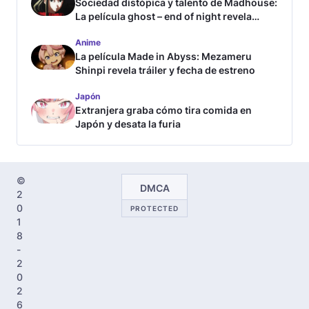
Sociedad distópica y talento de Madhouse:
La película ghost – end of night revela
tráiler
Anime
La película Made in Abyss: Mezameru
Shinpi revela tráiler y fecha de estreno
Japón
Extranjera graba cómo tira comida en
Japón y desata la furia
©
DMCA
2
0
PROTECTED
1
8
-
2
0
2
6