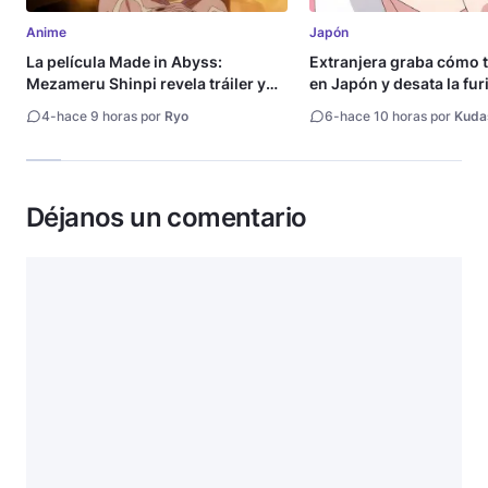
Anime
Japón
La película Made in Abyss:
Extranjera graba cómo 
Mezameru Shinpi revela tráiler y
en Japón y desata la fur
fecha de estreno
4
-
hace 9 horas por
Ryo
6
-
hace 10 horas por
Kuda
Déjanos un comentario