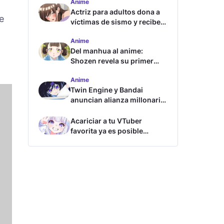
Anime
Actriz para adultos dona a
e
víctimas de sismo y recibe
críticas
Anime
Del manhua al anime:
Shozen revela su primer
avance y fecha de estreno
Anime
Twin Engine y Bandai
anuncian alianza millonaria
para nuevos animes
Acariciar a tu VTuber
favorita ya es posible
gracias a esta tecnología