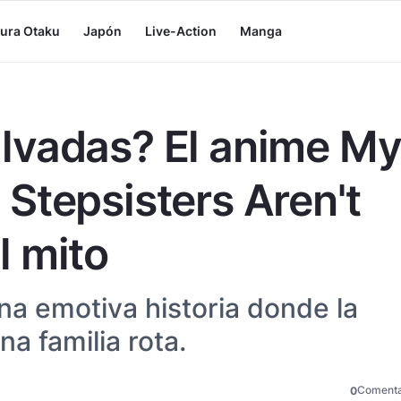
tura Otaku
Japón
Live-Action
Manga
lvadas? El anime M
Stepsisters Aren't
l mito
na emotiva historia donde la
a familia rota.
Comenta
0