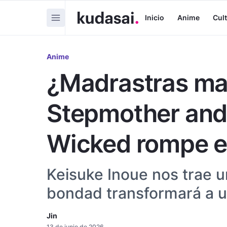
Inicio
Anime
Cul
Anime
¿Madrastras ma
Stepmother and 
Wicked rompe e
Keisuke Inoue nos trae u
bondad transformará a un
Jin
13 de junio de 2026