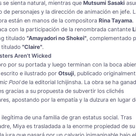
es se sienta natural, mientras que
Mutsumi Sasaki
asu
o de personajes y la dirección de animación en jefe. 
nora están en manos de la compositora
Rina Tayama
.
ca con la participación de la renombrada cantante
L
ng titulado
"Amayadori no Shokei"
, complementado p
 titulado
"Claire"
.
sters Aren't Wicked
bro por su portada y luego terminan con la boca abier
escrito e ilustrado por
Otsuji
, publicado originalment
ic Pool
de la editorial Ichijinsha. La obra se ha gana
es gracias a su propuesta de subvertir los clichés
ares, apostando por la empatía y la dulzura en lugar d
 ilegítima de una familia de gran estatus social. Tras
madre, Miya es trasladada a la enorme propiedad de su
la jura que pasará por un calvario inimaginable bajo e