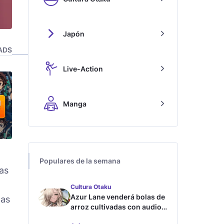
Japón
ADS
Live-Action
Manga
Populares de la semana
as
Cultura Otaku
Azur Lane venderá bolas de
las
arroz cultivadas con audios
ASMR