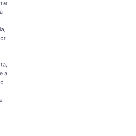
me
La
ia
,
or
ta,
e a
do
el
l