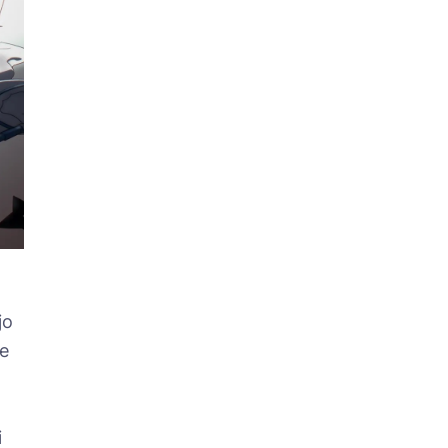
jo
de
i