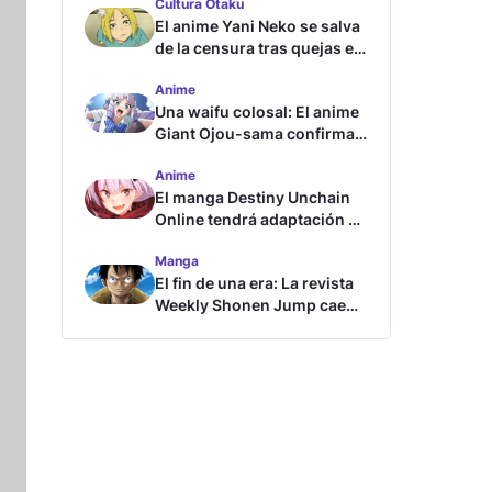
Cultura Otaku
El anime Yani Neko se salva
de la censura tras quejas en
Japón
Anime
Una waifu colosal: El anime
Giant Ojou-sama confirma
su fecha de estreno
Anime
El manga Destiny Unchain
Online tendrá adaptación al
anime
Manga
El fin de una era: La revista
Weekly Shonen Jump cae
por debajo del millón de
copias