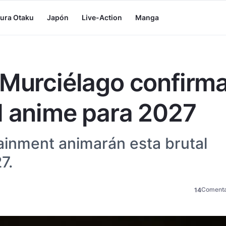
tura Otaku
Japón
Live-Action
Manga
 Murciélago confirm
l anime para 2027
tainment animarán esta brutal
7.
Comenta
14