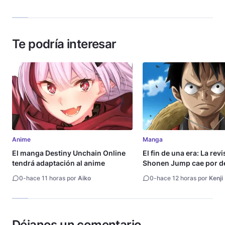
Te podría interesar
Anime
Manga
El manga Destiny Unchain Online
El fin de una era: La rev
tendrá adaptación al anime
Shonen Jump cae por de
millón de copias
0
-
hace 11 horas por
Aiko
0
-
hace 12 horas por
Kenji
Déjanos un comentario