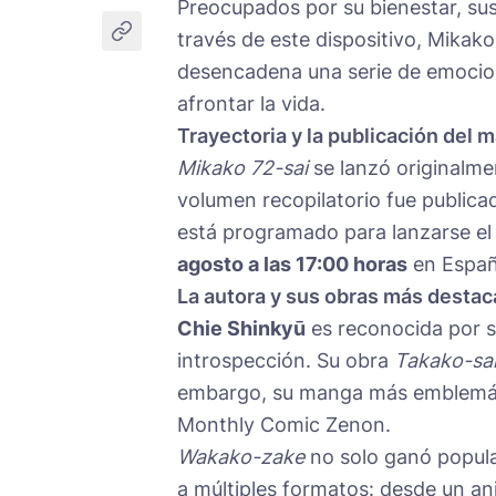
Preocupados por su bienestar, sus 
través de este dispositivo, Mikak
desencadena una serie de emocio
afrontar la vida.
Trayectoria y la publicación del 
Mikako 72-sai
se lanzó originalme
volumen recopilatorio fue public
está programado para lanzarse e
agosto a las 17:00 horas
en Españ
La autora y sus obras más desta
Chie Shinkyū
es reconocida por su 
introspección. Su obra
Takako-sa
embargo, su manga más emblemá
Monthly Comic Zenon.
Wakako-zake
no solo ganó popula
a múltiples formatos: desde un a