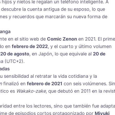
hijos y nietos le regalan un teléfono inteligente. A
o descubre la cuenta antigua de su esposo, lo que
nes y recuerdos que marcarán su nueva forma de
manga
nte en el sitio web de
Comic Zenon
en 2021. El prime
ado en
febrero de 2022
, y el cuarto y último volumen
l
20 de agosto
, en Japón, lo que equivale al
20 de
a (UTC+2).
cadas
sensibilidad al retratar la vida cotidiana y la
n
finalizó en
febrero de 2021
con seis volúmenes. Si
tico es
Wakako-zake
, que debutó en 2011 en la revis
ridad entre los lectores, sino que también fue adapt
nime de episodios cortos protagonizado por
Miyuki