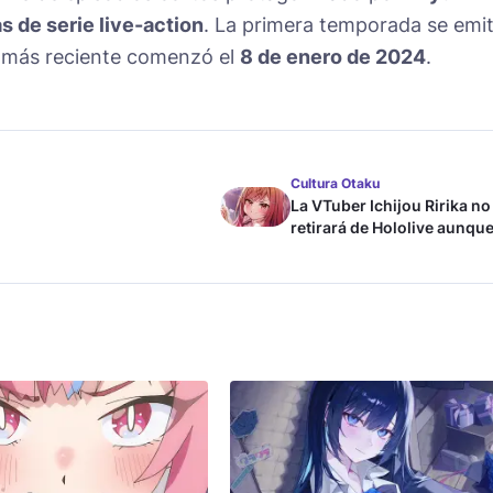
 de serie live-action
. La primera temporada se emit
a más reciente comenzó el
8 de enero de 2024
.
Cultura Otaku
La VTuber Ichijou Ririka no
retirará de Hololive aunque
case