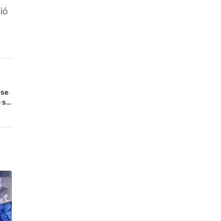
ió
 se
 se