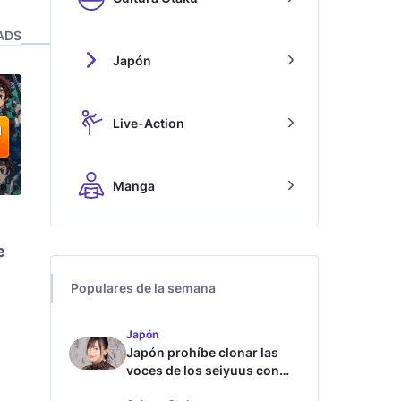
ADS
Japón
Live-Action
Manga
e
Populares de la semana
Japón
Japón prohíbe clonar las
voces de los seiyuus con
inteligencia artificial