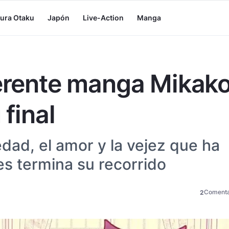
tura Otaku
Japón
Live-Action
Manga
ferente manga Mikak
 final
edad, el amor y la vejez que ha
 termina su recorrido
Comenta
2