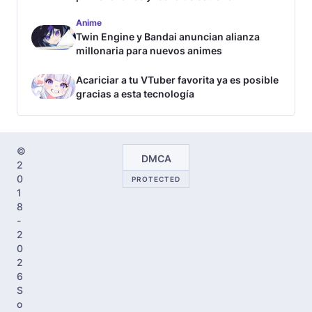
Anime
Twin Engine y Bandai anuncian alianza
millonaria para nuevos animes
Acariciar a tu VTuber favorita ya es posible
gracias a esta tecnología
©
DMCA
2
0
PROTECTED
1
8
-
2
0
2
6
S
o