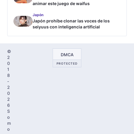
animar este juego de waifus
Japón
Japón prohíbe clonar las voces de los
seiyuus con inteligencia artificial
©
DMCA
2
0
PROTECTED
1
8
-
2
0
2
6
S
o
m
o