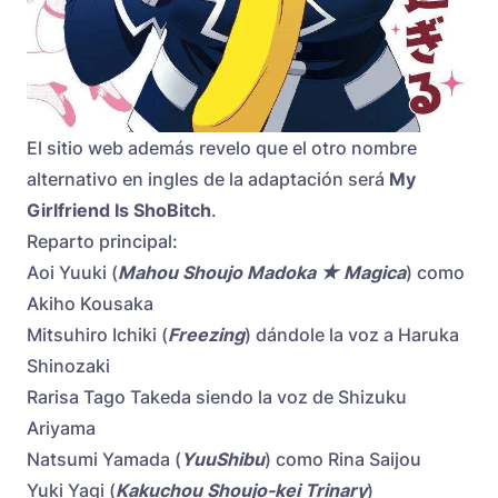
El sitio web además revelo que el otro nombre
alternativo en ingles de la adaptación será
My
Girlfriend Is ShoBitch
.
Reparto principal:
Aoi Yuuki (
Mahou Shoujo Madoka ★ Magica
) como
Akiho Kousaka
Mitsuhiro Ichiki (
Freezing
) dándole la voz a Haruka
Shinozaki
Rarisa Tago Takeda siendo la voz de Shizuku
Ariyama
Natsumi Yamada (
YuuShibu
) como Rina Saijou
Yuki Yagi (
Kakuchou Shoujo-kei Trinary
)