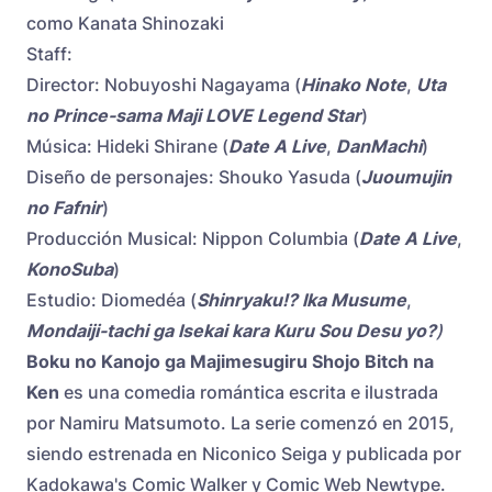
como Kanata Shinozaki
Staff:
Director: Nobuyoshi Nagayama (
Hinako Note
,
Uta
no Prince-sama Maji LOVE Legend Star
)
Música: Hideki Shirane (
Date A Live
,
DanMachi
)
Diseño de personajes: Shouko Yasuda (
Ju
oumujin
no Fafnir
)
Producción Musical: Nippon Columbia (
Date A Live
,
KonoSuba
)
Estudio: Diomedéa (
Shinryaku!? Ika Musume
,
Mondaiji-tachi ga Isekai kara Kuru Sou Desu yo?
)
Boku no Kanojo ga Majimesugiru Shojo Bitch na
Ken
es una comedia romántica escrita e ilustrada
por Namiru Matsumoto. La serie comenzó en 2015,
siendo estrenada en Niconico Seiga y publicada por
Kadokawa's Comic Walker y Comic Web Newtype.