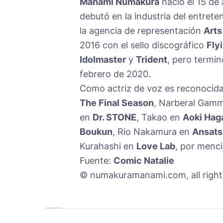
Manami Numakura
nació el 15 de
debutó en la industria del entret
la agencia de representación
Arts
2016 con el sello discográfico
Fly
Idolmaster
y
Trident
, pero termin
febrero de 2020.
Como actriz de voz es reconocid
The Final Season
, Narberal Gam
en
Dr. STONE
, Takao en
Aoki Hag
Boukun
, Rio Nakamura en
Ansats
Kurahashi en
Love Lab
, por menc
Fuente:
Comic Natalie
© numakuramanami.com, all right