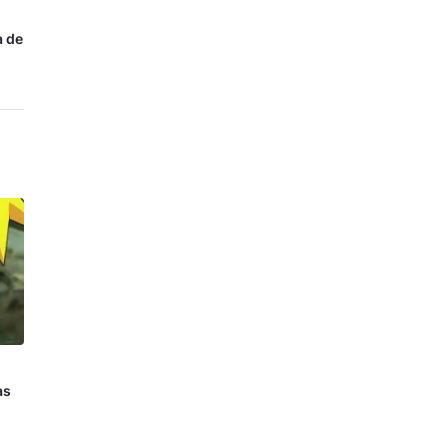
a de
as