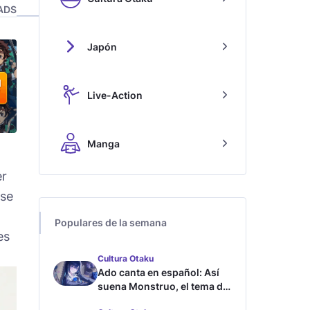
ADS
Japón
Live-Action
Manga
er
 se
Populares de la semana
es
Cultura Otaku
Ado canta en español: Así
suena Monstruo, el tema de
Blue Lock