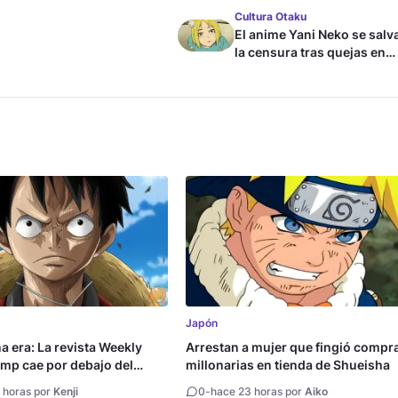
Cultura Otaku
El anime Yani Neko se salv
la censura tras quejas en
Japón
Japón
na era: La revista Weekly
Arrestan a mujer que fingió compr
mp cae por debajo del
millonarias en tienda de Shueisha
copias
 horas por
Kenji
0
-
hace 23 horas por
Aiko