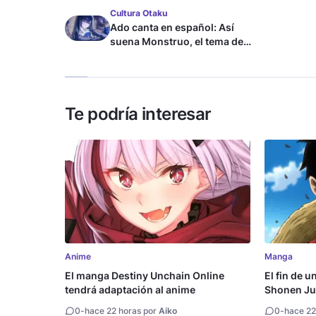
Cultura Otaku
Ado canta en español: Así
suena Monstruo, el tema de
Blue Lock
Te podría interesar
Anime
Manga
El manga Destiny Unchain Online
El fin de u
tendrá adaptación al anime
Shonen Ju
millón de 
0
-
hace 22 horas por
Aiko
0
-
hace 22