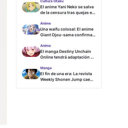
Cultura Otaku
El anime Yani Neko se salva
de la censura tras quejas en
Japón
Anime
Una waifu colosal: El anime
Giant Ojou-sama confirma
su fecha de estreno
Anime
El manga Destiny Unchain
Online tendrá adaptación al
anime
Manga
El fin de una era: La revista
Weekly Shonen Jump cae
por debajo del millón de
copias