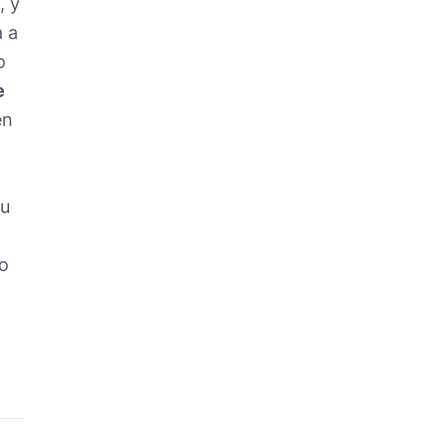
, y
a a
o
e
en
ku
o