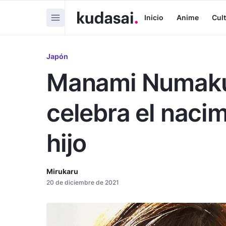
Inicio
Anime
Cul
Japón
Manami Numakura
celebra el naci
hijo
Mirukaru
20 de diciembre de 2021