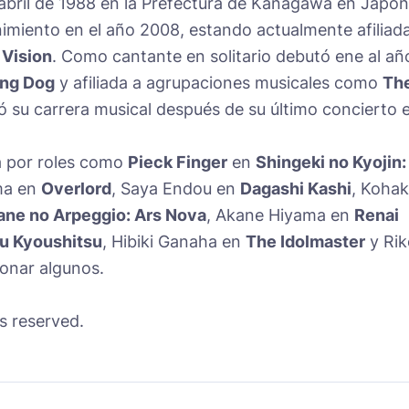
 abril de 1988 en la Prefectura de Kanagawa en Japón
enimiento en el año 2008, estando actualmente afiliad
 Vision
. Como cantante en solitario debutó ene al añ
ing Dog
y afiliada a agrupaciones musicales como
Th
ó su carrera musical después de su último concierto 
a por roles como
Pieck Finger
en
Shingeki no Kyojin:
ma en
Overlord
, Saya Endou en
Dagashi Kashi
, Koha
ane no Arpeggio: Ars Nova
, Akane Hiyama en
Renai
u Kyoushitsu
, Hibiki Ganaha en
The Idolmaster
y Rik
ionar algunos.
s reserved.