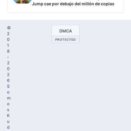
Jump cae por debajo del millón de copias
©
DMCA
2
0
PROTECTED
1
8
-
2
0
2
6
S
o
m
o
s
K
u
d