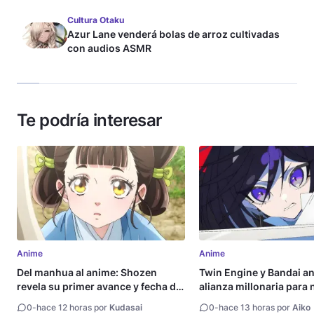
Cultura Otaku
Azur Lane venderá bolas de arroz cultivadas
con audios ASMR
Te podría interesar
Anime
Anime
Del manhua al anime: Shozen
Twin Engine y Bandai a
revela su primer avance y fecha de
alianza millonaria para
estreno
animes
0
-
hace 12 horas por
Kudasai
0
-
hace 13 horas por
Aiko