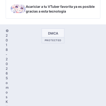
Acariciar a tu VTuber favorita ya es posible
gracias a esta tecnología
©
DMCA
2
0
PROTECTED
1
8
-
2
0
2
6
S
o
m
o
s
K