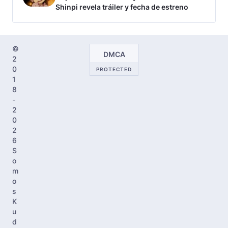
Shinpi revela tráiler y fecha de estreno
©
DMCA
2
0
PROTECTED
1
8
-
2
0
2
6
S
o
m
o
s
K
u
d