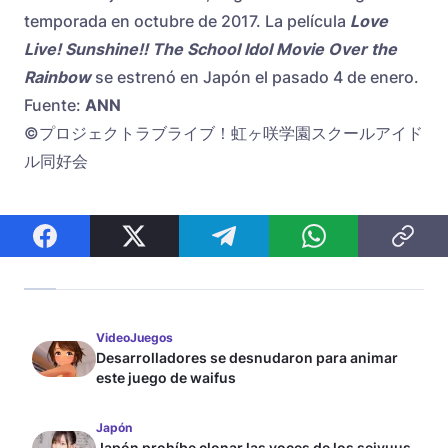
temporada en octubre de 2017. La película
Love
Live! Sunshine!! The School Idol Movie Over the
Rainbow
se estrenó en Japón el pasado 4 de enero.
Fuente:
ANN
©プロジェクトラブライブ！虹ヶ咲学園スクールアイド
ル同好会
VideoJuegos
Desarrolladores se desnudaron para animar
este juego de waifus
Japón
Japón prohíbe clonar las voces de los seiyuus