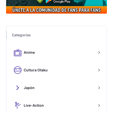
Categorías
Anime
Cultura Otaku
Japón
Live-Action