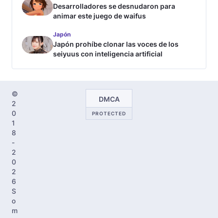
Desarrolladores se desnudaron para
animar este juego de waifus
Japón
Japón prohíbe clonar las voces de los
seiyuus con inteligencia artificial
©
DMCA
2
0
PROTECTED
1
8
-
2
0
2
6
S
o
m