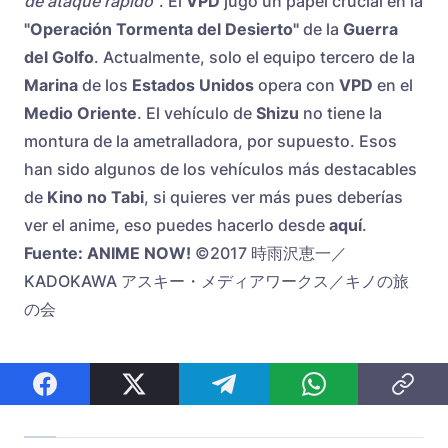
de ataque rápido”
. El
VPD
jugó un papel crucial en la
"Operación Tormenta del Desierto"
de la
Guerra
del Golfo
. Actualmente, solo el equipo tercero de la
Marina
de los
Estados Unidos
opera con
VPD
en el
Medio Oriente
. El vehículo de
Shizu
no tiene la
montura de la ametralladora, por supuesto. Esos
han sido algunos de los vehículos más destacables
de
Kino no Tabi
, si quieres ver más pues deberías
ver el anime, eso puedes hacerlo desde
aquí
.
Fuente: ANIME NOW!
©2017 時雨沢恵一／
KADOKAWA アスキー・メディアワークス／キノの旅
の会