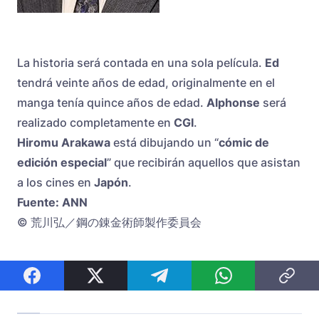
La historia será contada en una sola película.
Ed
tendrá veinte años de edad, originalmente en el
manga tenía quince años de edad.
Alphonse
será
realizado completamente en
CGI
.
Hiromu Arakawa
está dibujando un “
cómic de
edición especial
” que recibirán aquellos que asistan
a los cines en
Japón
.
Fuente: ANN
© 荒川弘／鋼の錬金術師製作委員会