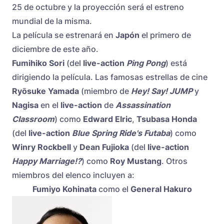
25 de octubre y la proyección será el estreno
mundial de la misma.
La película se estrenará en
Japón
el primero de
diciembre de este año.
Fumihiko Sori
(del
live-action
Ping Pong
) está
dirigiendo la película. Las famosas estrellas de cine
Ryōsuke Yamada
(miembro de
Hey! Say! JUMP
y
Nagisa
en el
live-action
de
Assassination
Classroom
) como
Edward Elric
,
Tsubasa Honda
(del
live-action
Blue Spring Ride's Futaba
) como
Winry Rockbell
y
Dean Fujioka
(del
live-action
Happy Marriage!?
) como
Roy Mustang
. Otros
miembros del elenco incluyen a:
Fumiyo Kohinata
como el
General Hakuro