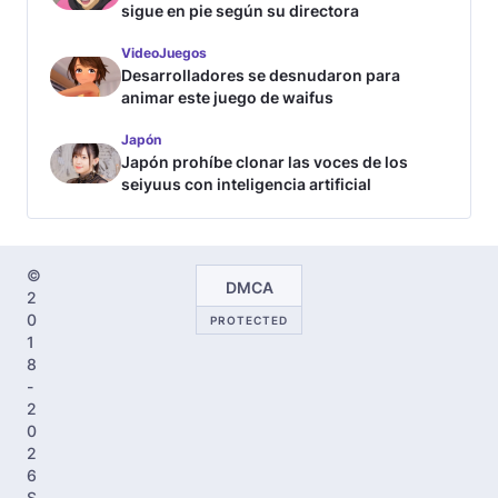
sigue en pie según su directora
VideoJuegos
Desarrolladores se desnudaron para
animar este juego de waifus
Japón
Japón prohíbe clonar las voces de los
seiyuus con inteligencia artificial
©
DMCA
2
0
PROTECTED
1
8
-
2
0
2
6
S