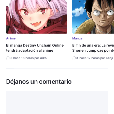
Anime
Manga
El manga Destiny Unchain Online
El fin de una era: La rev
tendrá adaptación al anime
Shonen Jump cae por de
millón de copias
0
-
hace 16 horas por
Aiko
0
-
hace 17 horas por
Kenji
Déjanos un comentario