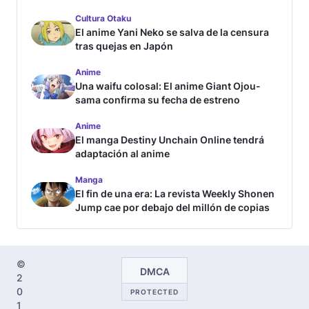
Cultura Otaku
El anime Yani Neko se salva de la censura
tras quejas en Japón
Anime
Una waifu colosal: El anime Giant Ojou-
sama confirma su fecha de estreno
Anime
El manga Destiny Unchain Online tendrá
adaptación al anime
Manga
El fin de una era: La revista Weekly Shonen
Jump cae por debajo del millón de copias
©
DMCA
2
0
PROTECTED
1