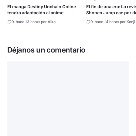
El manga Destiny Unchain Online
El fin de una era: La rev
tendrá adaptación al anime
Shonen Jump cae por de
millón de copias
0
-
hace 13 horas por
Aiko
0
-
hace 14 horas por
Kenji
Déjanos un comentario