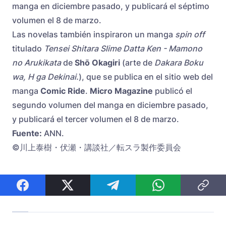
manga en diciembre pasado, y publicará el séptimo
volumen el 8 de marzo.
Las novelas también inspiraron un manga
spin off
titulado
Tensei Shitara Slime Datta Ken - Mamono
no Arukikata
de
Shō Okagiri
(arte de
Dakara Boku
wa, H ga Dekinai.
), que se publica en el sitio web del
manga
Comic Ride
.
Micro Magazine
publicó el
segundo volumen del manga en diciembre pasado,
y publicará el tercer volumen el 8 de marzo.
Fuente:
ANN.
©川上泰樹・伏瀬・講談社／転スラ製作委員会