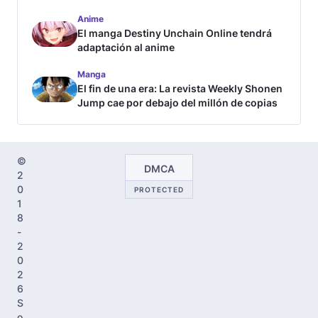
Anime
El manga Destiny Unchain Online tendrá
adaptación al anime
Manga
El fin de una era: La revista Weekly Shonen
Jump cae por debajo del millón de copias
©
DMCA
2
0
PROTECTED
1
8
-
2
0
2
6
S
o