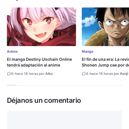
Anime
Manga
El manga Destiny Unchain Online
El fin de una era: La rev
tendrá adaptación al anime
Shonen Jump cae por de
millón de copias
0
-
hace 18 horas por
Aiko
4
-
hace 19 horas por
Kenji
Déjanos un comentario