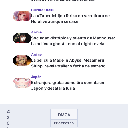
Cultura Otaku
La VTuber Ichijou Ririka no se retirará de
Hololive aunque se case
Anime
Sociedad distópica y talento de Madhouse:
La película ghost – end of night revela
tráiler
Anime
La película Made in Abyss: Mezameru
Shinpi revela tráiler y fecha de estreno
Japón
Extranjera graba cómo tira comida en
Japón y desata la furia
©
DMCA
2
0
PROTECTED