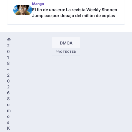
Manga
El fin de una era: La revista Weekly Shonen
Jump cae por debajo del millón de copias
©
DMCA
2
0
PROTECTED
1
8
-
2
0
2
6
S
o
m
o
s
K