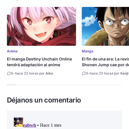
Anime
Manga
El manga Destiny Unchain Online
El fin de una era: La rev
tendrá adaptación al anime
Shonen Jump cae por de
millón de copias
0
-
hace 23 horas por
Aiko
0
-
hace 23 horas por
Kenji
Déjanos un comentario