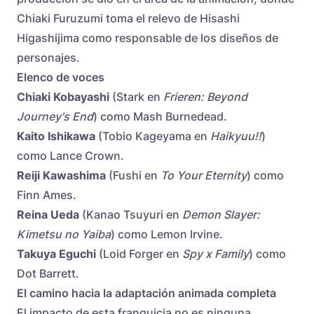
Chiaki Furuzumi toma el relevo de Hisashi
Higashijima como responsable de los diseños de
personajes.
Elenco de voces
Chiaki Kobayashi
(Stark en
Frieren: Beyond
Journey's End
) como Mash Burnedead.
Kaito Ishikawa
(Tobio Kageyama en
Haikyuu!!
)
como Lance Crown.
Reiji Kawashima
(Fushi en
To Your Eternity
) como
Finn Ames.
Reina Ueda
(Kanao Tsuyuri en
Demon Slayer:
Kimetsu no Yaiba
) como Lemon Irvine.
Takuya Eguchi
(Loid Forger en
Spy x Family
) como
Dot Barrett.
El camino hacia la adaptación animada completa
El impacto de esta franquicia no es ninguna