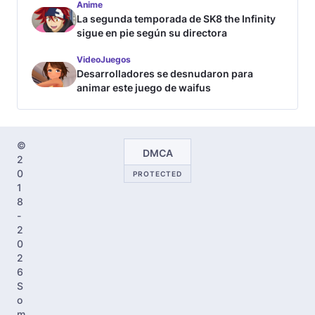
Anime
La segunda temporada de SK8 the Infinity
sigue en pie según su directora
VideoJuegos
Desarrolladores se desnudaron para
animar este juego de waifus
©
DMCA
2
0
PROTECTED
1
8
-
2
0
2
6
S
o
m