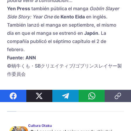
podría venir a continuación...
Yen Press
también pública el manga
Goblin Slayer
Side Story: Year One
de
Kento Eida
en inglés.
También lanzó el manga en septiembre, el mismo
día en que el manga se estrenó en
Japón
. La
compañía publicó el séptimo capítulo el 2 de
febrero.
Fuente: ANN
©蝸牛くも・SBクリエイティブ/ゴブリンスレイヤー製
作委員会
Cultura Otaku