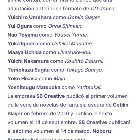
adaptación anterior en formato de
CD drama
:
Yuichiro Umehara
como
Goblin Slayer
.
Yui Ogura
como
Onna Shinkan
.
Nao Tōyama
como
Yousei Yunde
.
Yuka Iguchi
como
Ushikai Musume
.
Maaya Uchida
como
Uketsuke-jou
.
Yūichi Nakamura
como
Kouhito Doushi
.
Tomokazu Sugita
como
Tokage Souryo
.
Yōko Hikasa
como
Majo
.
Yoshitsugu Matsuoka
como
Yaritsukai
.
La empresa
SB Creative
publicó el primer volumen
de la serie de novelas de fantasía oscura de
Goblin
Slayer
en febrero de 2016 y publicó el sexto
volumen el 14 de septiembre.
SB Creative
publicará
el séptimo volumen el 14 de marzo.
Noboru
Kannatsuki
ilustra la nueva serie.