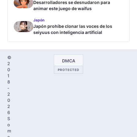
Desarrolladores se desnudaron para
animar este juego de waifus
Japón
Japón prohíbe clonar las voces de los
seiyuus con inteligencia artificial
©
DMCA
2
0
PROTECTED
1
8
-
2
0
2
6
S
o
m
o