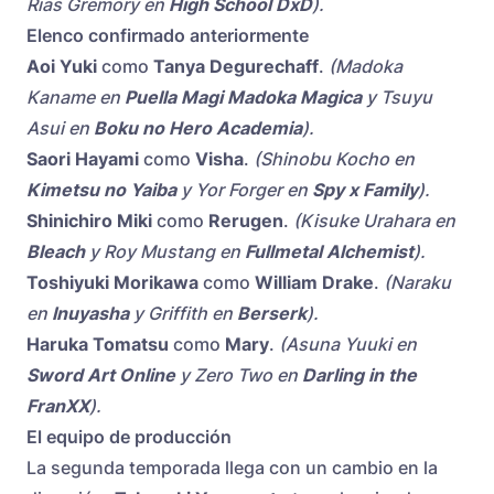
Rias Gremory en
High School DxD
).
Elenco confirmado anteriormente
Aoi Yuki
como
Tanya Degurechaff
.
(Madoka
Kaname en
Puella Magi Madoka Magica
y Tsuyu
Asui en
Boku no Hero Academia
).
Saori Hayami
como
Visha
.
(Shinobu Kocho en
Kimetsu no Yaiba
y Yor Forger en
Spy x Family
).
Shinichiro Miki
como
Rerugen
.
(Kisuke Urahara en
Bleach
y Roy Mustang en
Fullmetal Alchemist
).
Toshiyuki Morikawa
como
William Drake
.
(Naraku
en
Inuyasha
y Griffith en
Berserk
).
Haruka Tomatsu
como
Mary
.
(Asuna Yuuki en
Sword Art Online
y Zero Two en
Darling in the
FranXX
).
El equipo de producción
La segunda temporada llega con un cambio en la