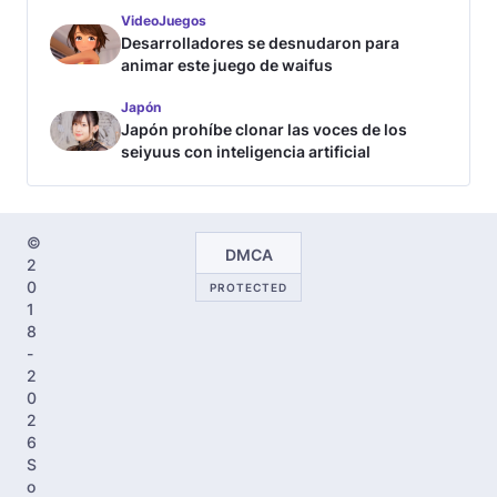
VideoJuegos
Desarrolladores se desnudaron para
animar este juego de waifus
Japón
Japón prohíbe clonar las voces de los
seiyuus con inteligencia artificial
©
DMCA
2
0
PROTECTED
1
8
-
2
0
2
6
S
o