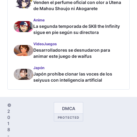
Venden el perfume oficial con olor a Utena
de Mahou Shoujo ni Akogarete
Anime
La segunda temporada de SK8 the Infinity
sigue en pie según su directora
VideoJuegos
Desarrolladores se desnudaron para
animar este juego de waifus
Japón
Japón prohíbe clonar las voces de los
seiyuus con inteligencia artificial
©
DMCA
2
0
PROTECTED
1
8
-