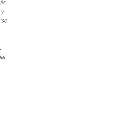
ás.
 y
rse
.
lar