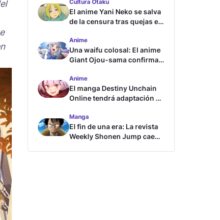
Cultura Otaku
el
El anime Yani Neko se salva
de la censura tras quejas en
ue
Japón
Anime
en
Una waifu colosal: El anime
Giant Ojou-sama confirma
su fecha de estreno
Anime
El manga Destiny Unchain
Online tendrá adaptación al
anime
Manga
El fin de una era: La revista
Weekly Shonen Jump cae
por debajo del millón de
copias