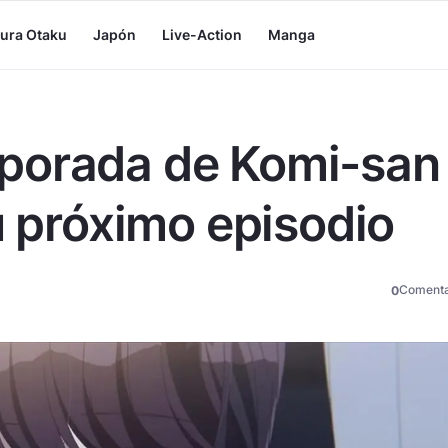
tura Otaku
Japón
Live-Action
Manga
porada de Komi-san
u próximo episodio
Comenta
0