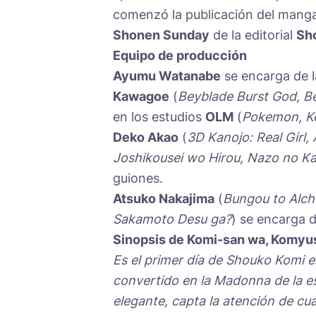
comenzó la publicación del manga
Shonen Sunday
de la editorial
Sh
Equipo de producción
Ayumu Watanabe
se encarga de l
Kawagoe
(
Beyblade Burst God, B
en los estudios
OLM
(
Pokemon, K
Deko Akao
(
3D Kanojo: Real Girl,
Joshikousei wo Hirou, Nazo no K
guiones.
Atsuko Nakajima
(
Bungou to Alch
Sakamoto Desu ga?
) se encarga d
Sinopsis de Komi-san wa, Komyu
Es el primer día de Shouko Komi en
convertido en la Madonna de la es
elegante, capta la atención de cu