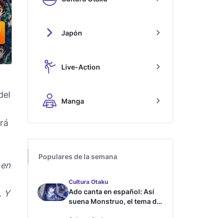
Japón
Live-Action
del
Manga
irá
Populares de la semana
 en
Cultura Otaku
Ado canta en español: Así
… Y
suena Monstruo, el tema de
Blue Lock