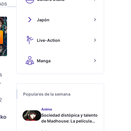
ADS
Japón
Live-Action
Manga
s
-
Populares de la semana
2
Anime
Sociedad distópica y talento
oko
de Madhouse: La película
ghost – end of night revela