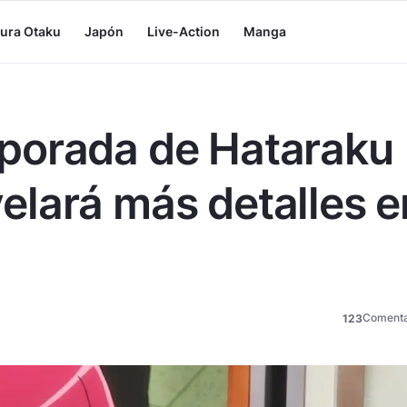
tura Otaku
Japón
Live-Action
Manga
porada de Hataraku
lará más detalles e
Comenta
123