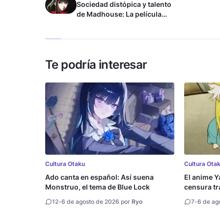
Sociedad distópica y talento
de Madhouse: La película
ghost – end of night revela
tráiler
Te podría interesar
Cultura Otaku
Cultura Ota
Ado canta en español: Así suena
El anime Y
Monstruo, el tema de Blue Lock
censura tr
12
-
6 de agosto de 2026 por
Ryo
7
-
6 de ag