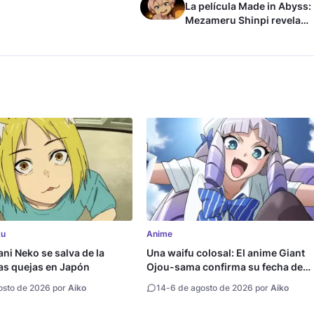
La película Made in Abyss:
Mezameru Shinpi revela
tráiler y fecha de estreno
ku
Anime
ani Neko se salva de la
Una waifu colosal: El anime Giant
as quejas en Japón
Ojou-sama confirma su fecha de
estreno
osto de 2026 por
Aiko
14
-
6 de agosto de 2026 por
Aiko