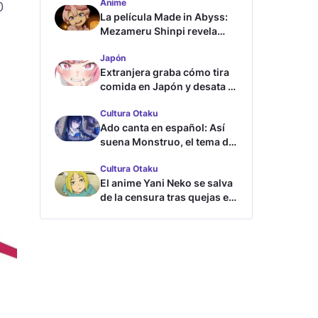
Anime
tráiler
0
La película Made in Abyss:
Mezameru Shinpi revela
tráiler y fecha de estreno
Japón
Extranjera graba cómo tira
comida en Japón y desata la
furia
Cultura Otaku
Ado canta en español: Así
suena Monstruo, el tema de
Blue Lock
Cultura Otaku
El anime Yani Neko se salva
de la censura tras quejas en
Japón