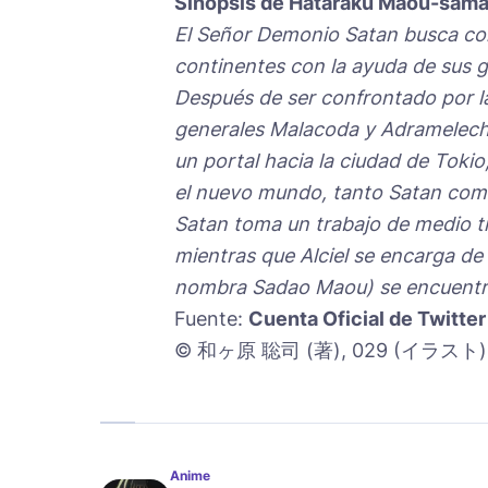
Sinopsis de Hataraku Maou-sama
El Señor Demonio Satan busca con
continentes con la ayuda de sus g
Después de ser confrontado por la
generales Malacoda y Adramelech 
un portal hacia la ciudad de Toki
el nuevo mundo, tanto Satan como
Satan toma un trabajo de medio t
mientras que Alciel se encarga de 
nombra Sadao Maou) se encuentra a
Fuente:
Cuenta Oficial de Twitter
© 和ヶ原 聡司 (著), 029 (イラスト)
Anime