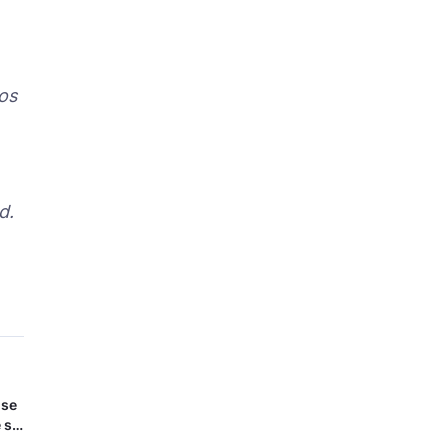
os
d.
 se
 se