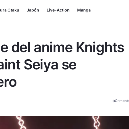
tura Otaku
Japón
Live-Action
Manga
e del anime Knights
aint Seiya se
ero
Comenta
0