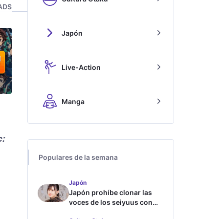
ADS
Japón
Live-Action
Manga
c:
Populares de la semana
Japón
Japón prohíbe clonar las
voces de los seiyuus con
inteligencia artificial