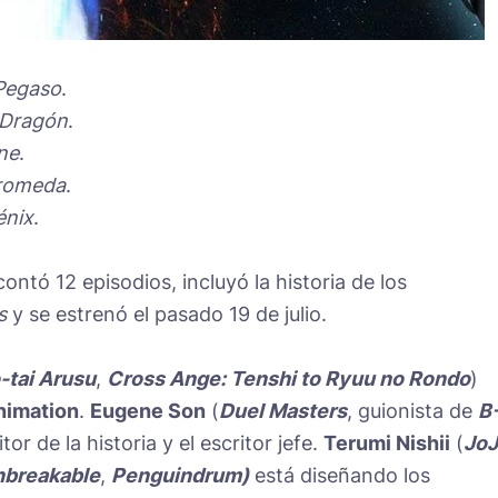
Pegaso
.
 Dragón
.
ne
.
romeda
.
énix
.
ontó 12 episodios, incluyó la historia de los
s
y se estrenó el pasado 19 de julio.
-tai Arusu
,
Cross Ange: Tenshi to Ryuu no Rondo
)
nimation
.
Eugene Son
(
Duel Masters
, guionista de
B
itor de la historia y el escritor jefe.
Terumi Nishii
(
JoJ
nbreakable
,
Penguindrum)
está diseñando los