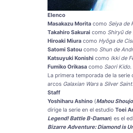
Elenco
Masakazu Morita
como
Seiya de 
Takahiro Sakurai
como
Shiryū de
Hiroaki Miura
como
Hyōga de Cis
Satomi Satou
como
Shun de And
Katsuyuki Konishi
como
Ikki de F
Fumiko Orikasa
como
Saori Kido
.
La primera temporada de la serie c
arcos
Galaxian Wars
a
Silver Saint
Staff
Yoshiharu Ashino
(
Mahou Shoujo
dirige la serie en el estudio
Toei A
Legend! Battle B-Daman
) es el ed
Bizarre Adventure: Diamond is U