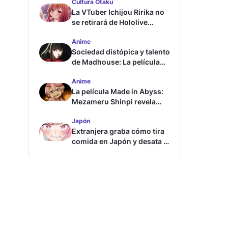
Cultura Otaku
La VTuber Ichijou Ririka no
se retirará de Hololive
aunque se case
Anime
Sociedad distópica y talento
de Madhouse: La película
ghost – end of night revela
Anime
tráiler
La película Made in Abyss:
Mezameru Shinpi revela
tráiler y fecha de estreno
Japón
Extranjera graba cómo tira
comida en Japón y desata la
furia