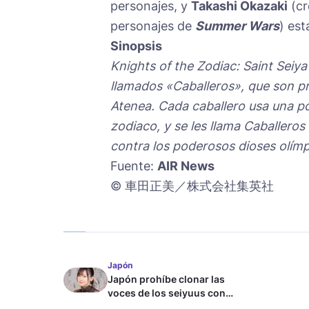
personajes, y
Takashi Okazaki
(cr
personajes de
Summer Wars
) es
Sinopsis
Knights of the Zodiac: Saint Seiy
llamados «Caballeros», que son pr
Atenea. Cada caballero usa una p
zodiaco, y se les llama Caballeros
contra los poderosos dioses olím
Fuente:
AIR News
© 車田正美／株式会社集英社
Japón
Japón prohíbe clonar las
voces de los seiyuus con
inteligencia artificial