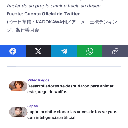
haciendo su propio camino hacia su deseo.
Fuente:
Cuenta Oficial de Twitter
(c)十日草輔・KADOKAWA刊／アニメ「王様ランキン
グ」製作委員会
VideoJuegos
Desarrolladores se desnudaron para animar
este juego de waifus
Japón
Japón prohíbe clonar las voces de los seiyuus
con inteligencia artificial