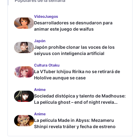
Populares de la semana
VideoJuegos
Desarrolladores se desnudaron para
animar este juego de waifus
Japón
Japón prohíbe clonar las voces de los
seiyuus con inteligencia artificial
Cultura Otaku
La VTuber Ichijou Ririka no se retirará de
Hololive aunque se case
Anime
Sociedad distópica y talento de Madhouse:
La película ghost – end of night revela
tráiler
Anime
La película Made in Abyss: Mezameru
Shinpi revela tráiler y fecha de estreno