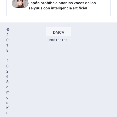
Japón prohíbe clonar las voces de los
seiyuus con inteligencia artificial
©
DMCA
2
0
PROTECTED
1
8
-
2
0
2
6
S
o
m
o
s
K
u