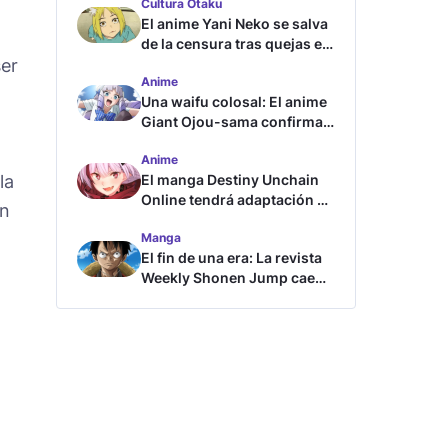
Cultura Otaku
El anime Yani Neko se salva
de la censura tras quejas en
ser
Japón
Anime
Una waifu colosal: El anime
Giant Ojou-sama confirma
su fecha de estreno
Anime
la
El manga Destiny Unchain
Online tendrá adaptación al
en
anime
Manga
El fin de una era: La revista
Weekly Shonen Jump cae
por debajo del millón de
copias