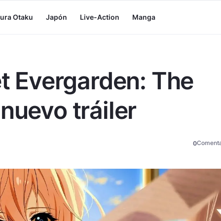
tura Otaku
Japón
Live-Action
Manga
et Evergarden: The
nuevo tráiler
Comenta
0