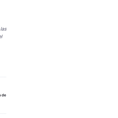
las
l
a de