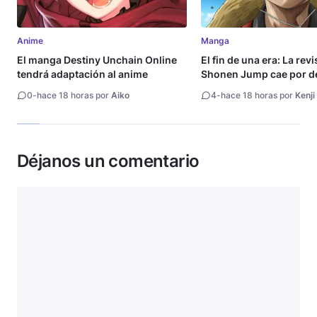
Anime
Manga
El manga Destiny Unchain Online
El fin de una era: La rev
tendrá adaptación al anime
Shonen Jump cae por de
millón de copias
0
-
hace 18 horas por
Aiko
4
-
hace 18 horas por
Kenji
Déjanos un comentario