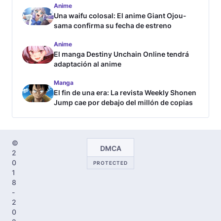
Anime
Una waifu colosal: El anime Giant Ojou-
sama confirma su fecha de estreno
Anime
El manga Destiny Unchain Online tendrá
adaptación al anime
Manga
El fin de una era: La revista Weekly Shonen
Jump cae por debajo del millón de copias
©
DMCA
2
0
PROTECTED
1
8
-
2
0