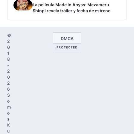
La película Made in Abyss: Mezameru
Shinpi revela tráiler y fecha de estreno
©
DMCA
2
0
PROTECTED
1
8
-
2
0
2
6
S
o
m
o
s
K
u