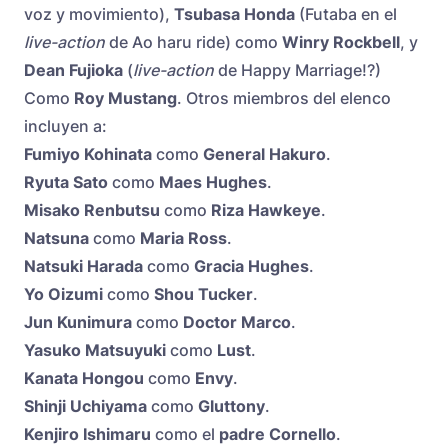
voz y movimiento),
Tsubasa Honda
(Futaba en el
live-action
de Ao haru ride) como
Winry Rockbell
, y
Dean Fujioka
(
live-action
de Happy Marriage!?)
Como
Roy Mustang
. Otros miembros del elenco
incluyen a:
Fumiyo Kohinata
como
General Hakuro
.
Ryuta Sato
como
Maes Hughes
.
Misako Renbutsu
como
Riza Hawkeye
.
Natsuna
como
Maria Ross
.
Natsuki Harada
como
Gracia Hughes
.
Yo Oizumi
como
Shou Tucker
.
Jun Kunimura
como
Doctor Marco
.
Yasuko Matsuyuki
como
Lust
.
Kanata Hongou
como
Envy
.
Shinji Uchiyama
como
Gluttony
.
Kenjiro Ishimaru
como el
padre Cornello
.