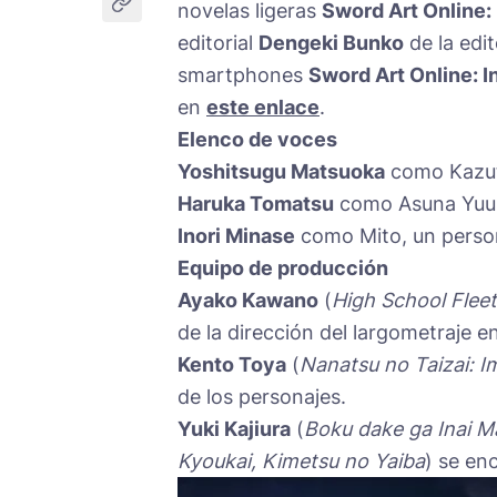
novelas ligeras
Sword Art Online:
editorial
Dengeki Bunko
de la edit
smartphones
Sword Art Online: I
en
este enlace
.
Elenco de voces
Yoshitsugu Matsuoka
como Kazuto
Haruka Tomatsu
como Asuna Yuuk
Inori Minase
como Mito, un person
Equipo de producción
Ayako Kawano
(
High School Fleet
de la dirección del largometraje e
Kento Toya
(
Nanatsu no Taizai: 
de los personajes.
Yuki Kajiura
(
Boku dake ga Inai Ma
Kyoukai, Kimetsu no Yaiba
) se en