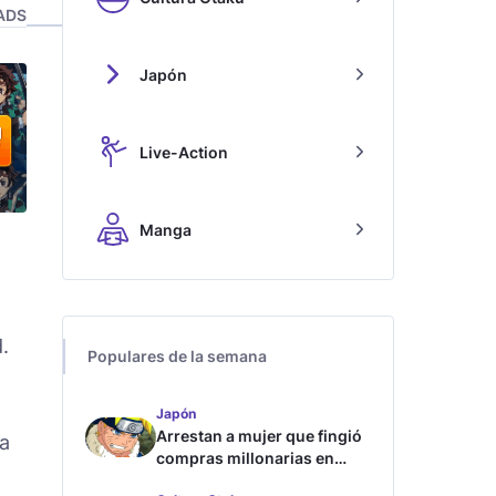
ADS
Japón
Live-Action
Manga
.
Populares de la semana
Japón
Arrestan a mujer que fingió
ha
compras millonarias en
tienda de Shueisha