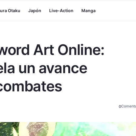
tura Otaku
Japón
Live-Action
Manga
word Art Online:
ela un avance
 combates
Comenta
0