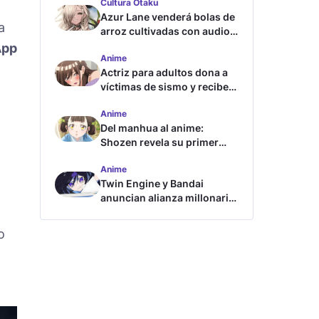
Cultura Otaku
Azur Lane venderá bolas de
a
arroz cultivadas con audios
ASMR
App
Anime
Actriz para adultos dona a
víctimas de sismo y recibe
críticas
Anime
Del manhua al anime:
Shozen revela su primer
avance y fecha de estreno
Anime
Twin Engine y Bandai
anuncian alianza millonaria
para nuevos animes
o