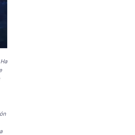
 Ha
e
ión
a