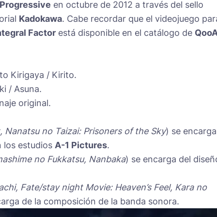
 Progressive
en octubre de 2012 a través del sello
orial
Kadokawa
. Cabe recordar que el videojuego par
ntegral Factor
está disponible en el catálogo de
Qoo
 Kirigaya / Kirito.
i / Asuna.
aje original.
, Nanatsu no Taizai: Prisoners of the Sky
) se encarga
n los estudios
A-1 Pictures
.
Imashime no Fukkatsu, Nanbaka
) se encarga del diseñ
chi, Fate/stay night Movie: Heaven’s Feel, Kara no
carga de la composición de la banda sonora.