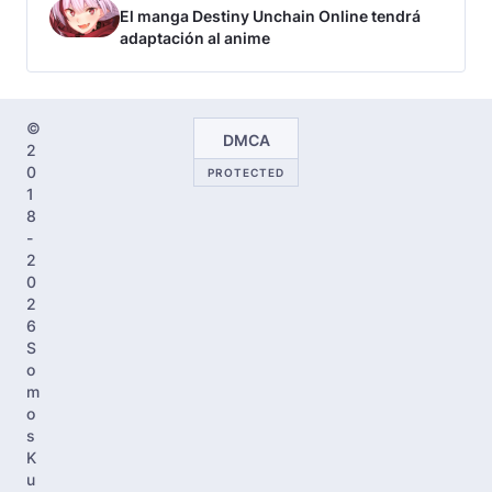
El manga Destiny Unchain Online tendrá
adaptación al anime
©
DMCA
2
0
PROTECTED
1
8
-
2
0
2
6
S
o
m
o
s
K
u