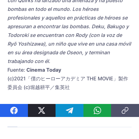
con Quirks ha lanzado una amenaza y ha puesto
bombas en todo el mundo. Los héroes
profesionales y aquellos en prácticas de héroes se
apresuran a encontrar las bombas. Deku, Bakugo y
Todoroki se encuentran con Rody (con la voz de
Ryō Yoshizawa), un niño que vive en una casa móvil
en su área designada de Oseon, y terminan
trabajando con él.
Fuente:
Cinema Today
(c)2021「僕のヒーローアカデミア THE MOVIE」製作
委員会 (c)堀越耕平／集英社