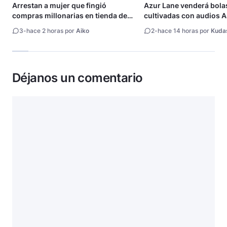
Arrestan a mujer que fingió
Azur Lane venderá bola
compras millonarias en tienda de
cultivadas con audios
Shueisha
3
-
hace 2 horas por
Aiko
2
-
hace 14 horas por
Kuda
Déjanos un comentario