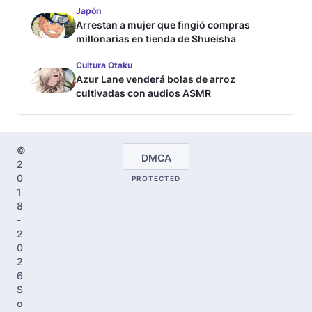
Japón
Arrestan a mujer que fingió compras
millonarias en tienda de Shueisha
Cultura Otaku
Azur Lane venderá bolas de arroz
cultivadas con audios ASMR
©
DMCA
2
0
PROTECTED
1
8
-
2
0
2
6
S
o