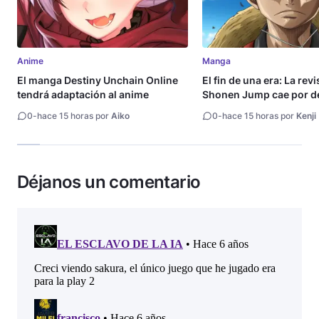
Anime
Manga
El manga Destiny Unchain Online
El fin de una era: La rev
tendrá adaptación al anime
Shonen Jump cae por de
millón de copias
0
-
hace 15 horas por
Aiko
0
-
hace 15 horas por
Kenji
Déjanos un comentario