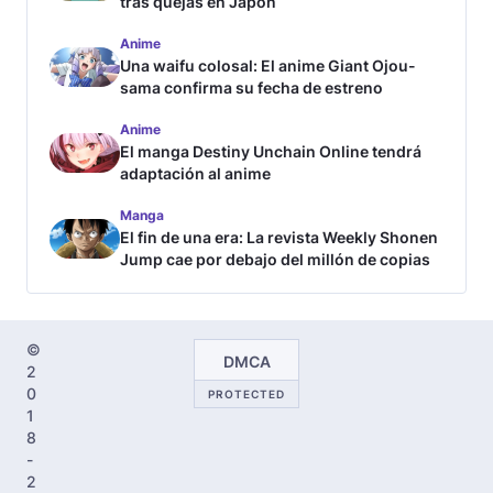
tras quejas en Japón
Anime
Una waifu colosal: El anime Giant Ojou-
sama confirma su fecha de estreno
Anime
El manga Destiny Unchain Online tendrá
adaptación al anime
Manga
El fin de una era: La revista Weekly Shonen
Jump cae por debajo del millón de copias
©
DMCA
2
0
PROTECTED
1
8
-
2