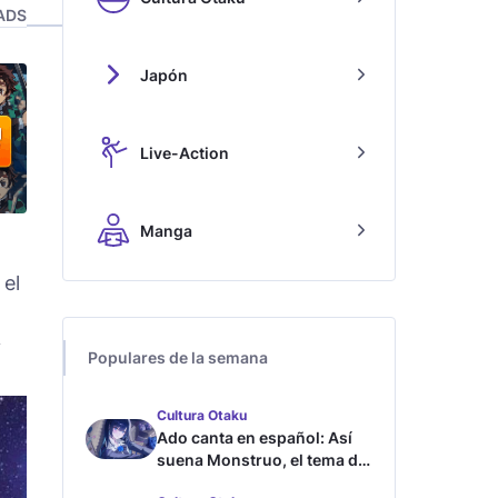
ADS
Japón
Live-Action
Manga
 el
y
Populares de la semana
Cultura Otaku
Ado canta en español: Así
suena Monstruo, el tema de
Blue Lock