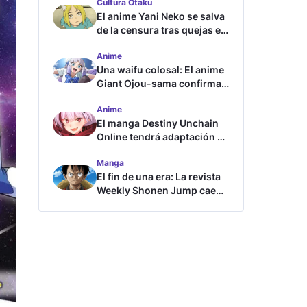
Cultura Otaku
El anime Yani Neko se salva
de la censura tras quejas en
Japón
Anime
Una waifu colosal: El anime
Giant Ojou-sama confirma
su fecha de estreno
Anime
El manga Destiny Unchain
Online tendrá adaptación al
anime
Manga
El fin de una era: La revista
Weekly Shonen Jump cae
por debajo del millón de
copias