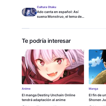
Cultura Otaku
Ado canta en español: Así
suena Monstruo, el tema de
Blue Lock
Te podría interesar
Anime
Manga
El manga Destiny Unchain Online
El fin de u
tendrá adaptación al anime
Shonen Ju
millón de 