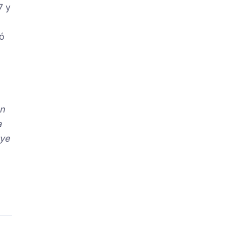
7 y
tó
en
a
uye