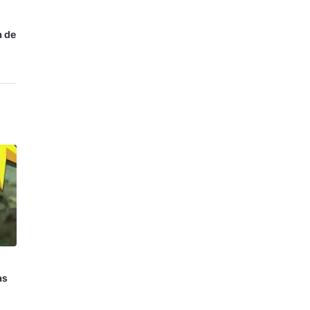
a de
as