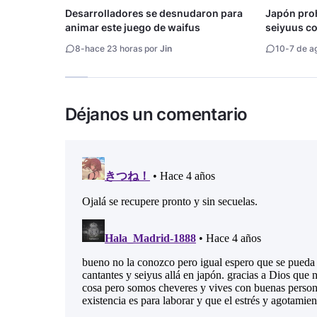
Desarrolladores se desnudaron para
Japón proh
animar este juego de waifus
seiyuus con
8
-
hace 23 horas por
Jin
10
-
7 de a
Déjanos un comentario