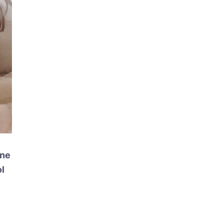
ine
l