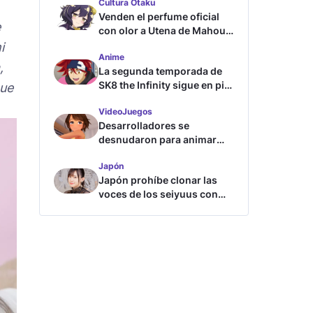
Cultura Otaku
Venden el perfume oficial
e
con olor a Utena de Mahou
Shoujo ni Akogarete
i
Anime
,
La segunda temporada de
SK8 the Infinity sigue en pie
que
según su directora
VideoJuegos
Desarrolladores se
desnudaron para animar
este juego de waifus
Japón
Japón prohíbe clonar las
voces de los seiyuus con
inteligencia artificial