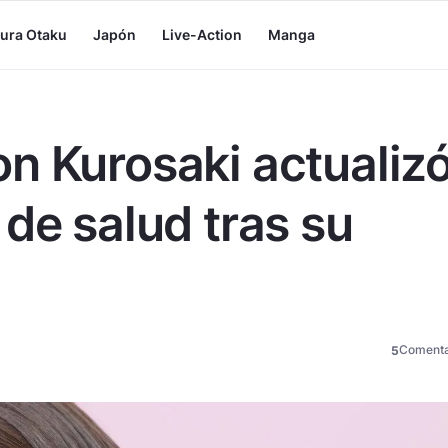
tura Otaku
Japón
Live-Action
Manga
n Kurosaki actualiz
de salud tras su
Comenta
5