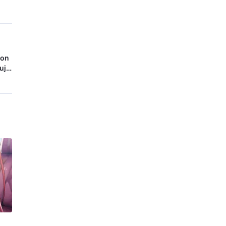
con
ujo