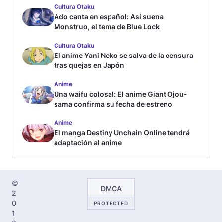
Cultura Otaku
Ado canta en español: Así suena
Monstruo, el tema de Blue Lock
Cultura Otaku
El anime Yani Neko se salva de la censura
tras quejas en Japón
Anime
Una waifu colosal: El anime Giant Ojou-
sama confirma su fecha de estreno
Anime
El manga Destiny Unchain Online tendrá
adaptación al anime
©
DMCA
2
0
PROTECTED
1