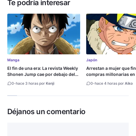
Te podría interesar
Manga
Japón
El fin de una era: La revista Weekly
Arrestan a mujer que fi
Shonen Jump cae por debajo del
compras millonarias en 
millón de copias
Shueisha
0
-
hace 3 horas por
Kenji
0
-
hace 4 horas por
Aiko
Déjanos un comentario