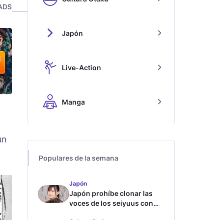
ADS
Japón
Live-Action
Manga
un
Populares de la semana
Japón
Japón prohíbe clonar las
voces de los seiyuus con
inteligencia artificial