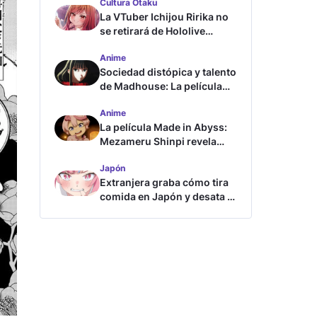
Cultura Otaku
La VTuber Ichijou Ririka no
se retirará de Hololive
aunque se case
Anime
Sociedad distópica y talento
de Madhouse: La película
ghost – end of night revela
Anime
tráiler
La película Made in Abyss:
Mezameru Shinpi revela
tráiler y fecha de estreno
Japón
Extranjera graba cómo tira
comida en Japón y desata la
furia