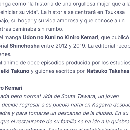
anga como "la historia de una orgullosa mujer que a l
iniciar su vida". La historia se centrará en Tsukasa
bajo, su hogar y su vida amorosa y que conoce a un
ntras caminaba sin rumbo.
del manga
Udon no Kuni no Kiniro Kemari
, que publicó
orial
Shinchosha
entre 2012 y 2019. La editorial recop
enes.
l anime de doce episodios producida por los estudio
eiki Takuno
y guiones escritos por
Natsuko Takahas
ro Kemari
icada pero normal vida de Souta Tawara, un joven
e decide regresar a su pueblo natal en Kagawa despu
adre y para tomarse un descanso de la ciudad. En su
que el restaurante de su familia se ha ido a la quiebra
cuerda su infancia, Souta entra al establecimiento y