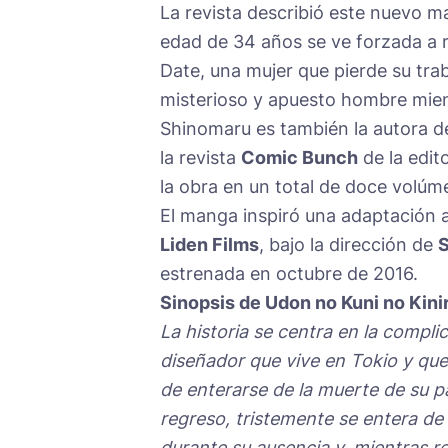
La revista describió este nuevo m
edad de 34 años se ve forzada a re
Date, una mujer que pierde su tra
misterioso y apuesto hombre mie
Shinomaru es también la autora 
la revista
Comic Bunch
de la edit
la obra en un total de doce volúm
El manga inspiró una adaptación a
Liden Films
, bajo la dirección de
S
estrenada en octubre de 2016.
Sinopsis de Udon no Kuni no Kini
La historia se centra en la compl
diseñador que vive en Tokio y qu
de enterarse de la muerte de su p
regreso, tristemente se entera de 
durante su ausencia y, mientras re