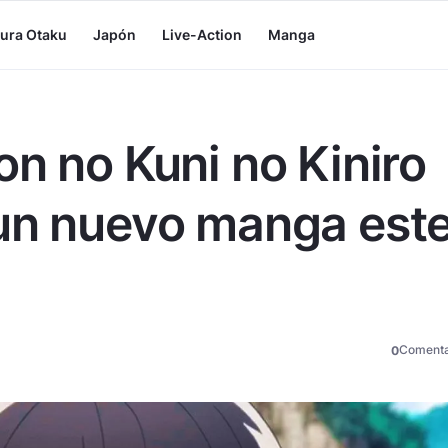
tura Otaku
Japón
Live-Action
Manga
on no Kuni no Kiniro
 un nuevo manga est
Comenta
0