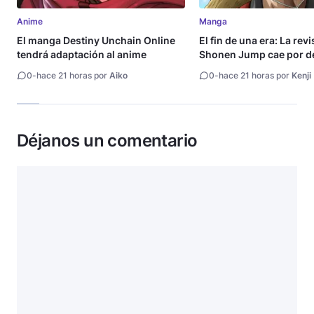
Anime
Manga
El manga Destiny Unchain Online
El fin de una era: La rev
tendrá adaptación al anime
Shonen Jump cae por de
millón de copias
0
-
hace 21 horas por
Aiko
0
-
hace 21 horas por
Kenji
Déjanos un comentario