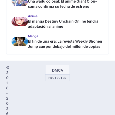
Una waifu colosal: El anime Giant Ojou-
sama confirma su fecha de estreno
Anime
El manga Destiny Unchain Online tendrá
adaptación al anime
Manga
El fin de una era: La revista Weekly Shonen
Jump cae por debajo del millón de copias
©
DMCA
2
0
PROTECTED
1
8
-
2
0
2
6