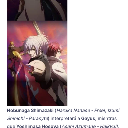
Nobunaga Shimazaki
(
Haruka Nanase - Free!
,
Izumi
Shinichi - Parasyte
) interpretará a
Gayus
, mientras
que
Yoshimasa Hosoya
(
Asahi Azumane - Haikyu!!,