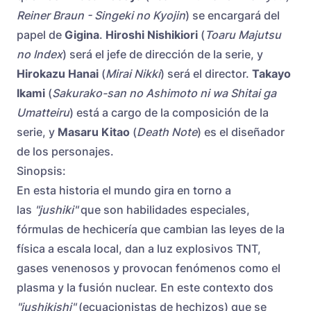
Reiner Braun - Singeki no Kyojin
) se encargará del
papel de
Gigina
.
Hiroshi Nishikiori
(
Toaru Majutsu
no Index
) será el jefe de dirección de la serie, y
Hirokazu Hanai
(
Mirai Nikki
) será el director.
Takayo
Ikami
(
Sakurako-san no Ashimoto ni wa Shitai ga
Umatteiru
) está a cargo de la composición de la
serie, y
Masaru Kitao
(
Death Note
) es el diseñador
de los personajes.
Sinopsis:
En esta historia el mundo gira en torno a
las
"jushiki"
que son
habilidades especiales,
fórmulas de hechicería que cambian las leyes de la
física a escala local, dan a luz explosivos TNT,
gases venenosos y provocan fenómenos como el
plasma y la fusión nuclear. En este contexto dos
"jushikishi"
(ecuacionistas de hechizos) que se