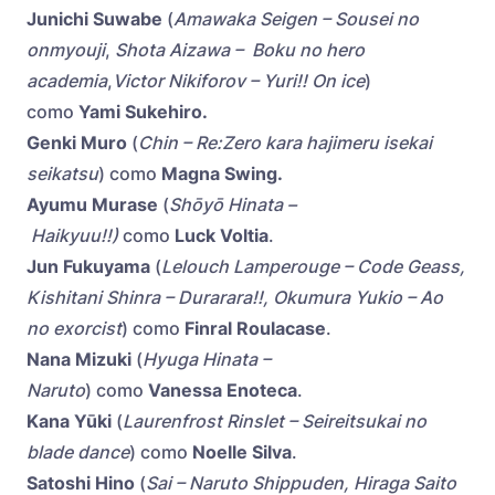
Junichi Suwabe
(
Amawaka
Seigen – Sousei no
onmyouji
,
Shota Aizawa – Boku no hero
academia
,
Victor Nikiforov – Yuri!! On ice
)
como
Yami Sukehiro.
Genki Muro
(
Chin – Re:Zero kara hajimeru isekai
seikatsu
) como
Magna Swing.
Ayumu Murase
(
Shōyō Hinata –
Haikyuu!!)
como
Luck Voltia
.
Jun Fukuyama
(
Lelouch Lamperouge – Code Geass,
Kishitani Shinra – Durarara!!, Okumura Yukio – Ao
no exorcist
) como
Finral Roulacase
.
Nana Mizuki
(
Hyuga Hinata –
Naruto
) como
Vanessa Enoteca
.
Kana Yūki
(
Laurenfrost Rinslet – Seireitsukai no
blade dance
) como
Noelle Silva
.
Satoshi Hino
(
Sai – Naruto Shippuden, Hiraga Saito