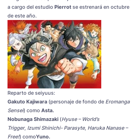
a cargo del estudio
Pierrot
se estrenará en octubre
de este año.
Reparto de seiyuus:
Gakuto Kajiwara
(personaje de fondo de
Eromanga
Sensei
) como
Asta.
Nobunaga Shimazaki
(
Hyuse – World’s
Trigger
,
Izumi Shinichi- Parasyte
,
Haruka Nanase –
Free!
) como
Yuno.