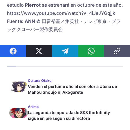
estudio
Pierrot
se estrenará en octubre de este año.
https://www.youtube.com/watch?v=4iJeJYGqjjk
Fuente:
ANN
© 田畠裕基／集英社・テレビ東京・ブラ
ッククローバー製作委員会
Cultura Otaku
Venden el perfume oficial con olor a Utena de
Mahou Shoujo ni Akogarete
Anime
La segunda temporada de SK8 the Infinity
sigue en pie según su directora