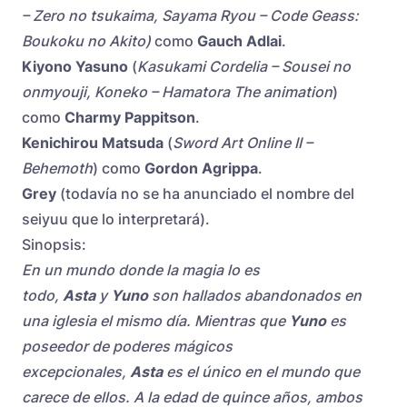
– Zero no tsukaima, Sayama Ryou – Code Geass:
Boukoku no Akito)
como
Gauch Adlai
.
Kiyono Yasuno
(
Kasukami Cordelia – Sousei no
onmyouji, Koneko – Hamatora The animation
)
como
Charmy Pappitson
.
Kenichirou Matsuda
(
Sword Art Online II –
Behemoth
) como
Gordon Agrippa
.
Grey
(todavía no se ha anunciado el nombre del
seiyuu que lo interpretará).
Sinopsis:
En un mundo donde la magia lo es
todo,
Asta
y
Yuno
son hallados abandonados en
una iglesia el mismo día. Mientras que
Yuno
es
poseedor de poderes mágicos
excepcionales,
Asta
es el único en el mundo que
carece de ellos. A la edad de quince años, ambos