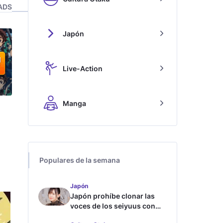
ADS
Japón
Live-Action
Manga
Populares de la semana
Japón
Japón prohíbe clonar las
voces de los seiyuus con
inteligencia artificial