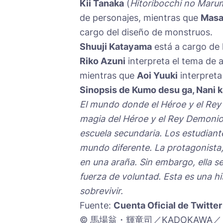
Kii Tanaka
(
Hitoribocchi no Maru
de personajes, mientras que
Masa
cargo del diseño de monstruos.
Shuuji Katayama
está a cargo de 
Riko Azuni
interpreta el tema de 
mientras que
Aoi Yuuki
interpreta
Sinopsis de Kumo desu ga, Nani 
El mundo donde el Héroe y el Rey
magia del Héroe y el Rey Demonio
escuela secundaria.
Los estudiant
mundo diferente. La protagonista,
en una araña. Sin embargo, ella s
fuerza de voluntad.
Esta es una h
sobrevivir.
Fuente:
Cuenta Oficial de Twitter
© 馬場翁・輝竜司／KADOKAW