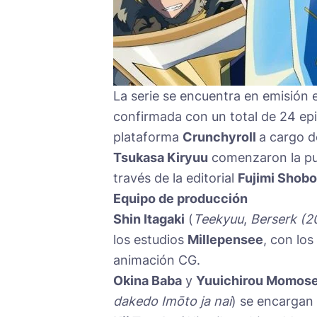
La serie se encuentra en emisión
confirmada con un total de 24 epi
plataforma
Crunchyroll
a cargo d
Tsukasa Kiryuu
comenzaron la pub
través de la editorial
Fujimi Shobo
Equipo de producción
Shin Itagaki
(
Teekyuu
,
Berserk (2
los estudios
Millepensee
, con los
animación CG.
Okina Baba
y
Yuuichirou Momos
dakedo Imōto ja nai
) se encargan 