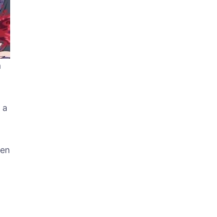
á
 a
 en