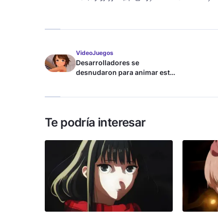
VideoJuegos
Desarrolladores se
desnudaron para animar este
juego de waifus
Te podría interesar