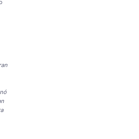
o
ran
rnó
an
ra