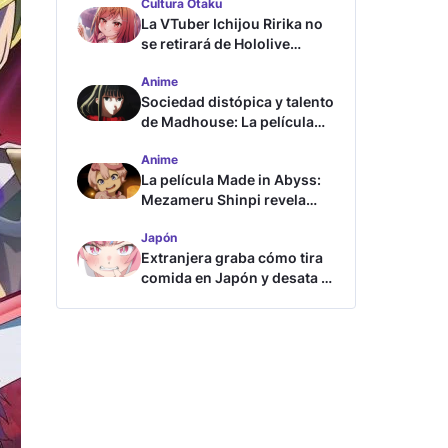
Cultura Otaku
La VTuber Ichijou Ririka no
se retirará de Hololive
aunque se case
Anime
Sociedad distópica y talento
de Madhouse: La película
ghost – end of night revela
Anime
tráiler
La película Made in Abyss:
Mezameru Shinpi revela
tráiler y fecha de estreno
Japón
Extranjera graba cómo tira
comida en Japón y desata la
furia