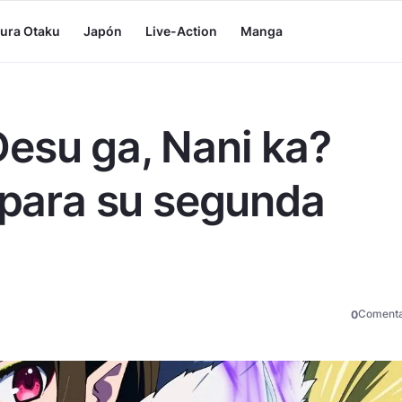
tura Otaku
Japón
Live-Action
Manga
esu ga, Nani ka?
l para su segunda
Comenta
0