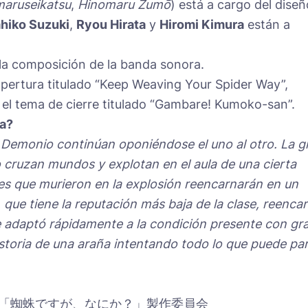
maruseikatsu
,
Hinomaru Zumō
) está a cargo del diseñ
hiko Suzuki
,
Ryou Hirata
y
Hiromi Kimura
están a
la composición de la banda sonora.
apertura titulado “Keep Weaving Your Spider Way”,
 el tema de cierre titulado “Gambare! Kumoko-san”.
ka?
 Demonio continúan oponiéndose el uno al otro. La g
 cruzan mundos y explotan en el aula de una cierta
es que murieron en la explosión reencarnarán en un
 que tiene la reputación más baja de la clase, reenca
e adaptó rápidamente a la condición presente con gr
istoria de una araña intentando todo lo que puede pa
A／「蜘蛛ですが、なにか？」製作委員会