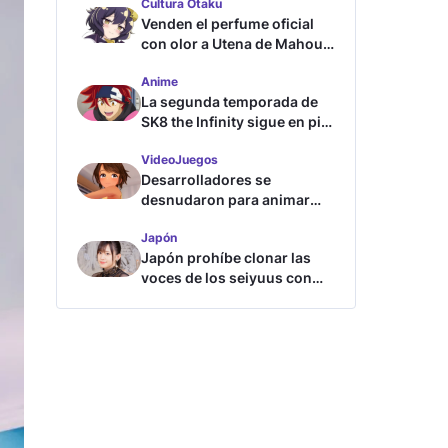
Cultura Otaku
Venden el perfume oficial
con olor a Utena de Mahou
Shoujo ni Akogarete
Anime
La segunda temporada de
SK8 the Infinity sigue en pie
según su directora
VideoJuegos
Desarrolladores se
desnudaron para animar
este juego de waifus
Japón
Japón prohíbe clonar las
voces de los seiyuus con
inteligencia artificial