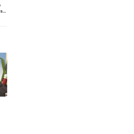
e
 su