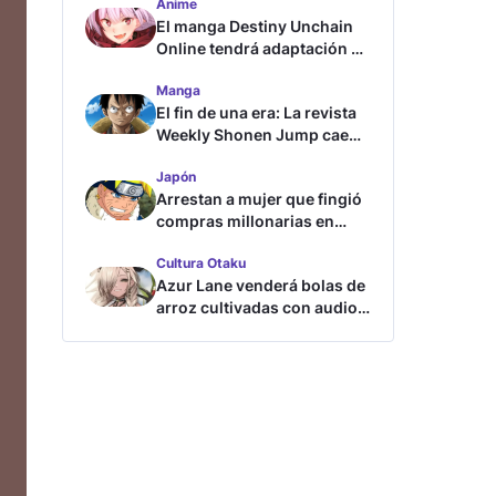
Anime
El manga Destiny Unchain
Online tendrá adaptación al
anime
Manga
El fin de una era: La revista
Weekly Shonen Jump cae
por debajo del millón de
Japón
copias
Arrestan a mujer que fingió
compras millonarias en
tienda de Shueisha
Cultura Otaku
Azur Lane venderá bolas de
arroz cultivadas con audios
ASMR