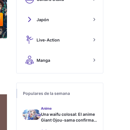
Japón
Live-Action
Manga
Populares de la semana
Anime
Una waifu colosal: El anime
Giant Ojou-sama confirma
su fecha de estreno