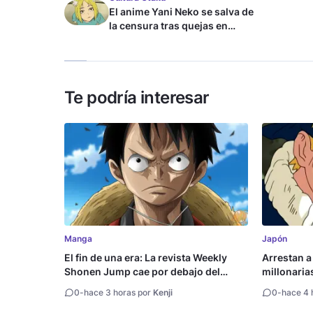
El anime Yani Neko se salva de
la censura tras quejas en
Japón
Te podría interesar
Manga
Japón
El fin de una era: La revista Weekly
Arrestan a
Shonen Jump cae por debajo del
millonaria
millón de copias
0
-
hace 3 horas por
Kenji
0
-
hace 4 