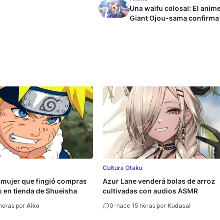
Una waifu colosal: El anim
Giant Ojou-sama confirma
fecha de estreno
Cultura Otaku
 mujer que fingió compras
Azur Lane venderá bolas de arroz
s en tienda de Shueisha
cultivadas con audios ASMR
horas por
Aiko
0
-
hace 15 horas por
Kudasai