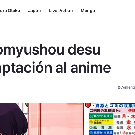
tura Otaku
Japón
Live-Action
Manga
Komyushou desu
aptación al anime
Comenta
0