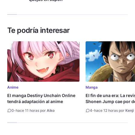
Te podría interesar
Anime
Manga
El manga Destiny Unchain Online
El fin de una era: La rev
tendrá adaptación al anime
Shonen Jump cae por de
millón de copias
0
-
hace 11 horas por
Aiko
4
-
hace 12 horas por
Kenji